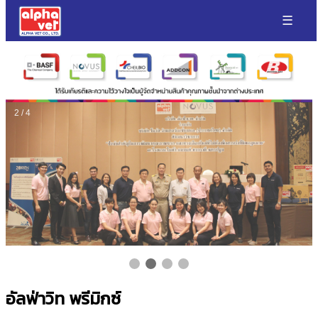
☰
2 / 4
อัลฟ่าวิท พรีมิกซ์